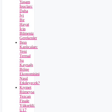
Yaşam
İpuçları:
Daha
İyi
Bir
Hayat
İçin
Bilmeniz
Gerekenler
Ilgın
Kaplıcaları:
Yeni
Termal
Su
Kaynağı
Bölge
Ekonomisini
Nasıl
Etkileyecek?
Kıymet
Rümeysa
Tezcan
Finale
Yükseldi:
U17