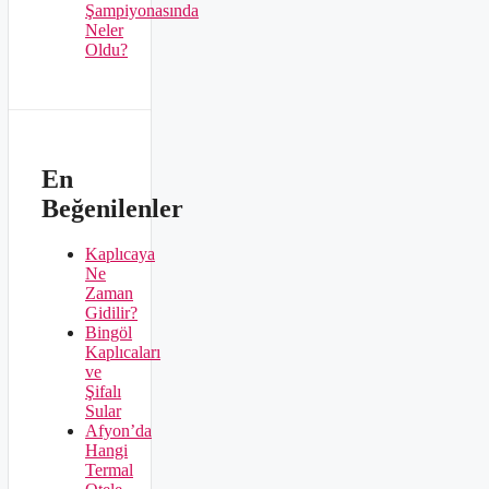
Şampiyonasında
Neler
Oldu?
En
Beğenilenler
Kaplıcaya
Ne
Zaman
Gidilir?
Bingöl
Kaplıcaları
ve
Şifalı
Sular
Afyon’da
Hangi
Termal