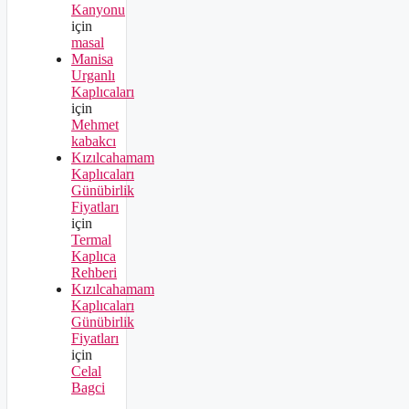
Kanyonu
için
masal
Manisa
Urganlı
Kaplıcaları
için
Mehmet
kabakcı
Kızılcahamam
Kaplıcaları
Günübirlik
Fiyatları
için
Termal
Kaplıca
Rehberi
Kızılcahamam
Kaplıcaları
Günübirlik
Fiyatları
için
Celal
Bagci