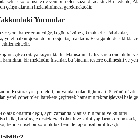
da şehir ekonomisine de yeni bir nefes kazandıracaktır. Bu nedenle, Al
on çalışmalarının hızlandırılması gerekmektedir.
Hakkındaki Yorumlar
 yerel haberler aracılığıyla gün yüzüne çıkmaktadır. Fabrikalar,
, yerel halkın gözünde bir değer taşımaktadır. Eski günlerde sıklıkla zi
 etkilemektedir.
tiğini açıkça ortaya koymaktadır. Manisa’nın hafızasında önemli bir ye
 barındıran bir mekândır. İnsanlar, bu binanın restore edilmesini ve ye
.
ur. Restorasyon projeleri, bu yapılara olan ilginin arttığı günümüzde 
ar, yerel yönetimleri harekete geçirerek hamamın tekrar işlevsel hale g
 olarak onarımı değil, aynı zamanda Manisa’nın tarihi ve kültürel
 halkı, bu süreçte destekleyici olmalı ve tarihi yapıların korunması iç
i, hem tarihsel bir sorumluluk hem de toplumsal bir ihtiyaçtır.
labilir?