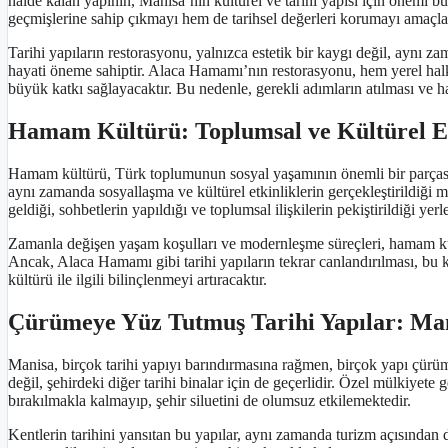
halde kalan yapının, Manisa’nın kültürel ve tarihi yapısı için önemi b
geçmişlerine sahip çıkmayı hem de tarihsel değerleri korumayı amaçla
Tarihi yapıların restorasyonu, yalnızca estetik bir kaygı değil, aynı za
hayati öneme sahiptir. Alaca Hamamı’nın restorasyonu, hem yerel halk
büyük katkı sağlayacaktır. Bu nedenle, gerekli adımların atılması ve 
Hamam Kültürü: Toplumsal ve Kültürel Et
Hamam kültürü, Türk toplumunun sosyal yaşamının önemli bir parçasın
aynı zamanda sosyallaşma ve kültürel etkinliklerin gerçekleştirildiği m
geldiği, sohbetlerin yapıldığı ve toplumsal ilişkilerin pekiştirildiği yerle
Zamanla değişen yaşam koşulları ve modernleşme süreçleri, hamam kü
Ancak, Alaca Hamamı gibi tarihi yapıların tekrar canlandırılması, bu
kültürü ile ilgili bilinçlenmeyi artıracaktır.
Çürümeye Yüz Tutmuş Tarihi Yapılar: Man
Manisa, birçok tarihi yapıyı barındırmasına rağmen, birçok yapı çü
değil, şehirdeki diğer tarihi binalar için de geçerlidir. Özel mülkiyete 
bırakılmakla kalmayıp, şehir siluetini de olumsuz etkilemektedir.
Kentlerin tarihini yansıtan bu yapılar, aynı zamanda turizm açısından