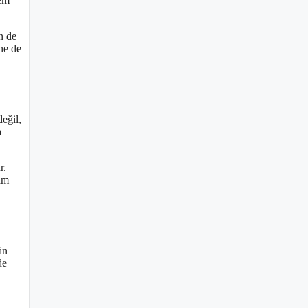
hem
n de
ne de
eğil,
a
r.
mam
in
de