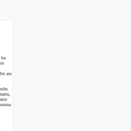
n bu
am
bir anı
ıdır.
amamı,
müze
şamına