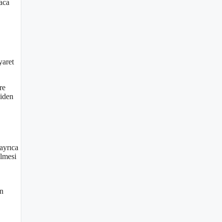
aca
yaret
re
niden
ayrıca
elmesi
in