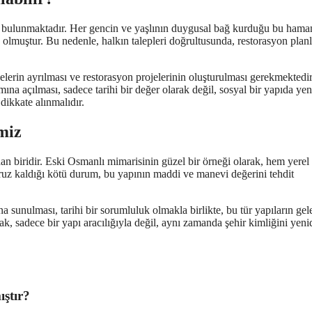
e bulunmaktadır. Her gencin ve yaşlının duygusal bağ kurduğu bu hama
n olmuştur. Bu nedenle, halkın talepleri doğrultusunda, restorasyon planl
erin ayrılması ve restorasyon projelerinin oluşturulması gerekmektedir
a açılması, sadece tarihi bir değer olarak değil, sosyal bir yapıda ye
dikkate alınmalıdır.
miz
an biridir. Eski Osmanlı mimarisinin güzel bir örneği olarak, hem yere
uz kaldığı kötü durum, bu yapının maddi ve manevi değerini tehdit
sunulması, tarihi bir sorumluluk olmakla birlikte, bu tür yapıların gel
, sadece bir yapı aracılığıyla değil, aynı zamanda şehir kimliğini yeni
ştır?