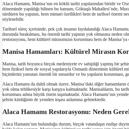
Alaca Hamamı, Manisa’nın en köklü tarihi yapılarından biridir ve Osma
döneminde yapıldığı bilinen bu hamam, Göktaşlı Mahallesi’nde, Murat
sürdüren bu yapının, hem mimari özellikleri hem de tarihsel önemi ned
söylenebilir.
Tarihsel süreç içerisinde, pek çok insanın faydalandığı Alaca Hamamı
durumda bırakılması, bu önemli tarihi yapının yok olmasına neden olm
restorasyonu, hem kültürel mirasımızın korunması hem de Manisa’ya ola
Manisa Hamamları: Kültürel Mirasın Ko
Manisa, tarih boyunca birçok medeniyete ev sahipliği yapmış bir şeh
hem fiziksel hem de sosyal yapılarıyla Osmanlı döneminin kültürel m
biçimlerini yansıtan önemli bir unsurdur ve bu yapıların korunması, g
Alaca Hamamı da dahil olmak üzere, Manisa’daki diğer hamamların dur
yok olma tehlikesiyle karşı karşıya kalmaktadır. Manisalıların, bu tarih
korunması adına büyük önem taşımaktadır. Alaca Hamamı’nın yeniden h
şehrin kimliğinin de yeniden inşası anlamına gelmektedir.
Alaca Hamamı Restorasyonu: Neden Gere
Alaca Hamamı’nın bulunduğu durum, birçok vatandaşın endişe duyması