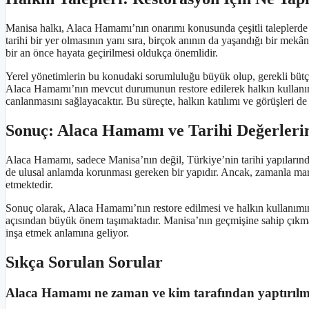
Manisa halkı, Alaca Hamamı’nın onarımı konusunda çeşitli taleplerd
tarihi bir yer olmasının yanı sıra, birçok anının da yaşandığı bir mekâ
bir an önce hayata geçirilmesi oldukça önemlidir.
Yerel yönetimlerin bu konudaki sorumluluğu büyük olup, gerekli bütçel
Alaca Hamamı’nın mevcut durumunun restore edilerek halkın kullanımın
canlanmasını sağlayacaktır. Bu süreçte, halkın katılımı ve görüşleri de 
Sonuç: Alaca Hamamı ve Tarihi Değerleri
Alaca Hamamı, sadece Manisa’nın değil, Türkiye’nin tarihi yapılarınd
de ulusal anlamda korunması gereken bir yapıdır. Ancak, zamanla mar
etmektedir.
Sonuç olarak, Alaca Hamamı’nın restore edilmesi ve halkın kullanımına 
açısından büyük önem taşımaktadır. Manisa’nın geçmişine sahip çıkmak
inşa etmek anlamına geliyor.
Sıkça Sorulan Sorular
Alaca Hamamı ne zaman ve kim tarafından yaptırılmı