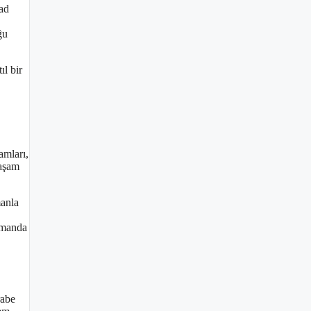
rad
ğu
ıl bir
amları,
yaşam
manla
amanda
rabe