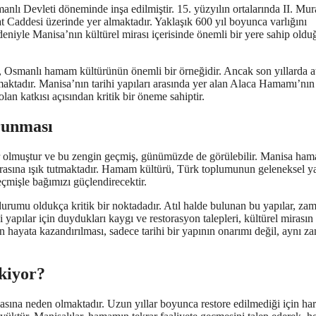
nlı Devleti döneminde inşa edilmiştir. 15. yüzyılın ortalarında II. Mu
 Caddesi üzerinde yer almaktadır. Yaklaşık 600 yıl boyunca varlığını
eniyle Manisa’nın kültürel mirası içerisinde önemli bir yere sahip oldu
, Osmanlı hamam kültürünün önemli bir örneğidir. Ancak son yıllarda at
aktadır. Manisa’nın tarihi yapıları arasında yer alan Alaca Hamamı’nın
n katkısı açısından kritik bir öneme sahiptir.
runması
ir olmuştur ve bu zengin geçmiş, günümüzde de görülebilir. Manisa ham
irasına ışık tutmaktadır. Hamam kültürü, Türk toplumunun geleneksel 
eçmişle bağımızı güçlendirecektir.
umu oldukça kritik bir noktadadır. Atıl halde bulunan bu yapılar, za
i yapılar için duydukları kaygı ve restorasyon talepleri, kültürel mirasın
ayata kazandırılması, sadece tarihi bir yapının onarımı değil, aynı z
kiyor?
na neden olmaktadır. Uzun yıllar boyunca restore edilmediği için ha