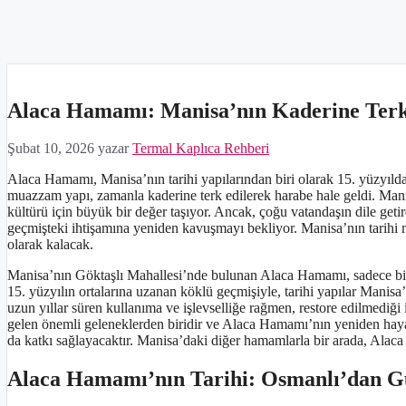
Alaca Hamamı: Manisa’nın Kaderine Terk 
Şubat 10, 2026
yazar
Termal Kaplıca Rehberi
Alaca Hamamı, Manisa’nın tarihi yapılarından biri olarak 15. yüzyıld
muazzam yapı, zamanla kaderine terk edilerek harabe hale geldi. Ma
kültürü için büyük bir değer taşıyor. Ancak, çoğu vatandaşın dile get
geçmişteki ihtişamına yeniden kavuşmayı bekliyor. Manisa’nın tarihi mi
olarak kalacak.
Manisa’nın Göktaşlı Mahallesi’nde bulunan Alaca Hamamı, sadece bir 
15. yüzyılın ortalarına uzanan köklü geçmişiyle, tarihi yapılar Manis
uzun yıllar süren kullanıma ve işlevselliğe rağmen, restore edilmed
gelen önemli geleneklerden biridir ve Alaca Hamamı’nın yeniden haya
da katkı sağlayacaktır. Manisa’daki diğer hamamlarla bir arada, Alac
Alaca Hamamı’nın Tarihi: Osmanlı’dan 