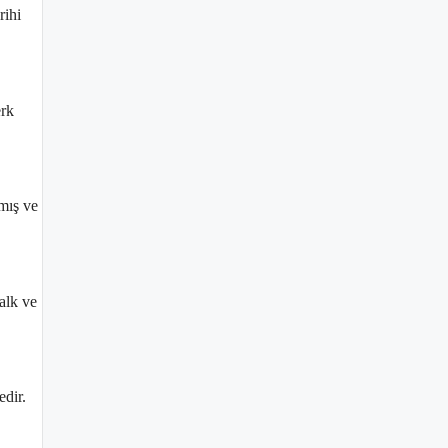
rihi
erk
mış ve
alk ve
edir.