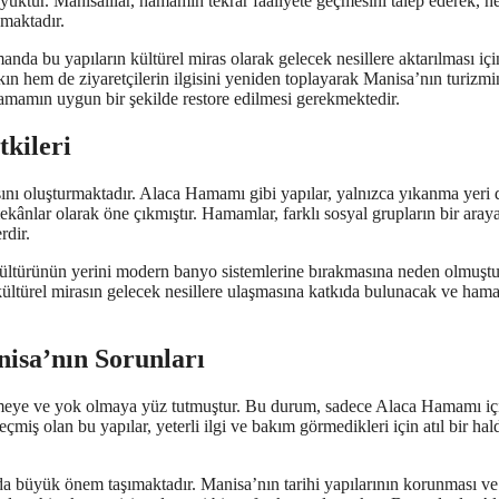
üyüktür. Manisalılar, hamamın tekrar faaliyete geçmesini talep ederek, 
maktadır.
manda bu yapıların kültürel miras olarak gelecek nesillere aktarılması içi
ın hem de ziyaretçilerin ilgisini yeniden toplayarak Manisa’nın turizmi
hamamın uygun bir şekilde restore edilmesi gerekmektedir.
kileri
ı oluşturmaktadır. Alaca Hamamı gibi yapılar, yalnızca yıkanma yeri d
ekânlar olarak öne çıkmıştır. Hamamlar, farklı sosyal grupların bir aray
rdir.
ltürünün yerini modern banyo sistemlerine bırakmasına neden olmuştu
 kültürel mirasın gelecek nesillere ulaşmasına katkıda bulunacak ve ha
isa’nın Sorunları
rümeye ve yok olmaya yüz tutmuştur. Bu durum, sadece Alaca Hamamı iç
geçmiş olan bu yapılar, yeterli ilgi ve bakım görmedikleri için atıl bir hal
 da büyük önem taşımaktadır. Manisa’nın tarihi yapılarının korunması ve