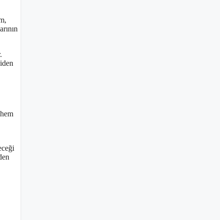
m,
arının
.
niden
l hem
eceği
den