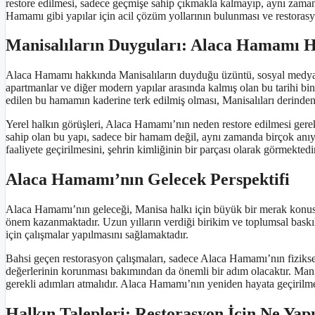
restore edilmesi, sadece geçmişe sahip çıkmakla kalmayıp, aynı zaman
Hamamı gibi yapılar için acil çözüm yollarının bulunması ve restorasy
Manisalıların Duyguları: Alaca Hamamı 
Alaca Hamamı hakkında Manisalıların duyduğu üzüntü, sosyal medya ve
apartmanlar ve diğer modern yapılar arasında kalmış olan bu tarihi bina
edilen bu hamamın kaderine terk edilmiş olması, Manisalıları derinden
Yerel halkın görüşleri, Alaca Hamamı’nın neden restore edilmesi gerek
sahip olan bu yapı, sadece bir hamam değil, aynı zamanda birçok anıyı
faaliyete geçirilmesini, şehrin kimliğinin bir parçası olarak görmektedir
Alaca Hamamı’nın Gelecek Perspektifi
Alaca Hamamı’nın geleceği, Manisa halkı için büyük bir merak konusud
önem kazanmaktadır. Uzun yılların verdiği birikim ve toplumsal baskıl
için çalışmalar yapılmasını sağlamaktadır.
Bahsi geçen restorasyon çalışmaları, sadece Alaca Hamamı’nın fiziksel
değerlerinin korunması bakımından da önemli bir adım olacaktır. Manisa
gerekli adımları atmalıdır. Alaca Hamamı’nın yeniden hayata geçirilmes
Halkın Talepleri: Restorasyon İçin Ne Yapı