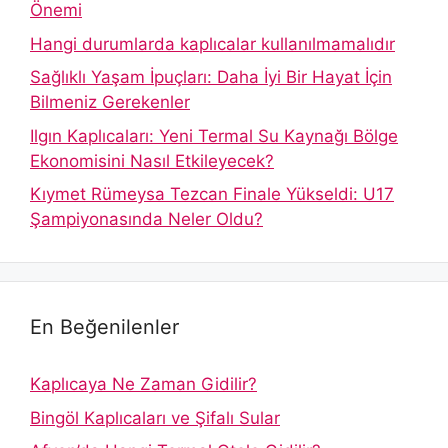
Önemi
Hangi durumlarda kaplıcalar kullanılmamalıdır
Sağlıklı Yaşam İpuçları: Daha İyi Bir Hayat İçin
Bilmeniz Gerekenler
Ilgın Kaplıcaları: Yeni Termal Su Kaynağı Bölge
Ekonomisini Nasıl Etkileyecek?
Kıymet Rümeysa Tezcan Finale Yükseldi: U17
Şampiyonasında Neler Oldu?
En Beğenilenler
Kaplıcaya Ne Zaman Gidilir?
Bingöl Kaplıcaları ve Şifalı Sular