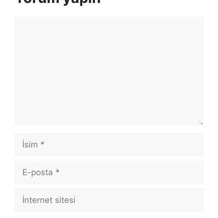
Yorum
İsim
E-
posta
İnternet
sitesi