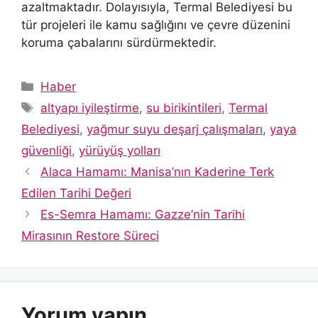
azaltmaktadır. Dolayısıyla, Termal Belediyesi bu
tür projeleri ile kamu sağlığını ve çevre düzenini
koruma çabalarını sürdürmektedir.
Kategoriler
Haber
Etiketler
altyapı iyileştirme
,
su birikintileri
,
Termal
Belediyesi
,
yağmur suyu deşarj çalışmaları
,
yaya
güvenliği
,
yürüyüş yolları
Alaca Hamamı: Manisa’nın Kaderine Terk
Edilen Tarihi Değeri
Es-Semra Hamamı: Gazze’nin Tarihi
Mirasının Restore Süreci
Yorum yapın