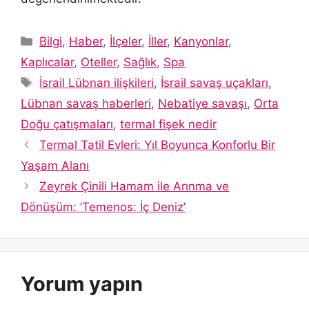
Kategoriler
Bilgi
,
Haber
,
İlçeler
,
İller
,
Kanyonlar
,
Kaplıcalar
,
Oteller
,
Sağlık
,
Spa
Etiketler
İsrail Lübnan ilişkileri
,
İsrail savaş uçakları
,
Lübnan savaş haberleri
,
Nebatiye savaşı
,
Orta
Doğu çatışmaları
,
termal fişek nedir
Termal Tatil Evleri: Yıl Boyunca Konforlu Bir
Yaşam Alanı
Zeyrek Çinili Hamam ile Arınma ve
Dönüşüm: ‘Temenos: İç Deniz’
Yorum yapın