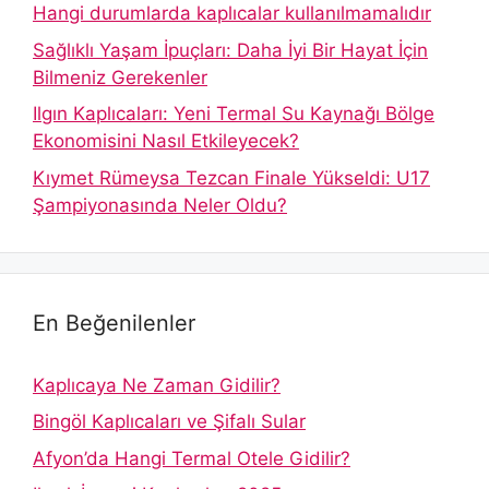
Hangi durumlarda kaplıcalar kullanılmamalıdır
Sağlıklı Yaşam İpuçları: Daha İyi Bir Hayat İçin
Bilmeniz Gerekenler
Ilgın Kaplıcaları: Yeni Termal Su Kaynağı Bölge
Ekonomisini Nasıl Etkileyecek?
Kıymet Rümeysa Tezcan Finale Yükseldi: U17
Şampiyonasında Neler Oldu?
En Beğenilenler
Kaplıcaya Ne Zaman Gidilir?
Bingöl Kaplıcaları ve Şifalı Sular
Afyon’da Hangi Termal Otele Gidilir?