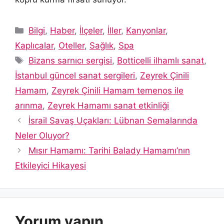
Kategoriler
Bilgi
,
Haber
,
İlçeler
,
İller
,
Kanyonlar
,
Kaplıcalar
,
Oteller
,
Sağlık
,
Spa
Etiketler
Bizans sarnıcı sergisi
,
Botticelli ilhamlı sanat
,
İstanbul güncel sanat sergileri
,
Zeyrek Çinili
Hamam
,
Zeyrek Çinili Hamam temenos ile
arınma
,
Zeyrek Hamamı sanat etkinliği
İsrail Savaş Uçakları: Lübnan Semalarında
Neler Oluyor?
Mısır Hamamı: Tarihi Balady Hamamı’nın
Etkileyici Hikayesi
Yorum yapın