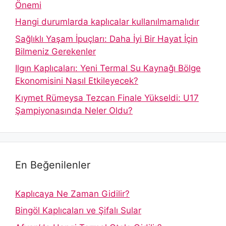
Önemi
Hangi durumlarda kaplıcalar kullanılmamalıdır
Sağlıklı Yaşam İpuçları: Daha İyi Bir Hayat İçin
Bilmeniz Gerekenler
Ilgın Kaplıcaları: Yeni Termal Su Kaynağı Bölge
Ekonomisini Nasıl Etkileyecek?
Kıymet Rümeysa Tezcan Finale Yükseldi: U17
Şampiyonasında Neler Oldu?
En Beğenilenler
Kaplıcaya Ne Zaman Gidilir?
Bingöl Kaplıcaları ve Şifalı Sular