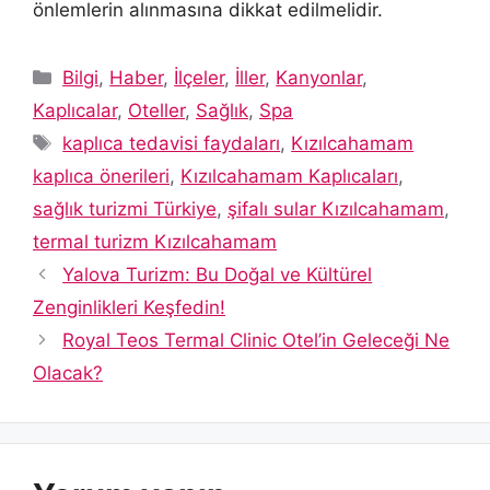
önlemlerin alınmasına dikkat edilmelidir.
Kategoriler
Bilgi
,
Haber
,
İlçeler
,
İller
,
Kanyonlar
,
Kaplıcalar
,
Oteller
,
Sağlık
,
Spa
Etiketler
kaplıca tedavisi faydaları
,
Kızılcahamam
kaplıca önerileri
,
Kızılcahamam Kaplıcaları
,
sağlık turizmi Türkiye
,
şifalı sular Kızılcahamam
,
termal turizm Kızılcahamam
Yalova Turizm: Bu Doğal ve Kültürel
Zenginlikleri Keşfedin!
Royal Teos Termal Clinic Otel’in Geleceği Ne
Olacak?