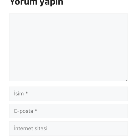
Yorum yapın
Yorum
İsim
E-
posta
İnternet
sitesi