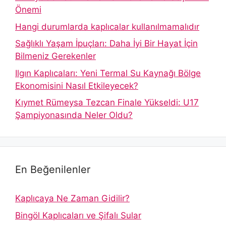
Önemi
Hangi durumlarda kaplıcalar kullanılmamalıdır
Sağlıklı Yaşam İpuçları: Daha İyi Bir Hayat İçin
Bilmeniz Gerekenler
Ilgın Kaplıcaları: Yeni Termal Su Kaynağı Bölge
Ekonomisini Nasıl Etkileyecek?
Kıymet Rümeysa Tezcan Finale Yükseldi: U17
Şampiyonasında Neler Oldu?
En Beğenilenler
Kaplıcaya Ne Zaman Gidilir?
Bingöl Kaplıcaları ve Şifalı Sular