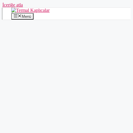
İçeriğe atla
Menü