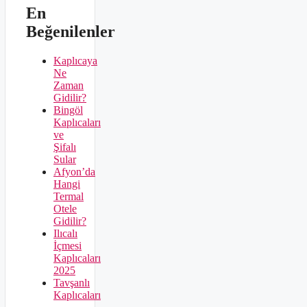
En
Beğenilenler
Kaplıcaya
Ne
Zaman
Gidilir?
Bingöl
Kaplıcaları
ve
Şifalı
Sular
Afyon’da
Hangi
Termal
Otele
Gidilir?
Ilıcalı
İçmesi
Kaplıcaları
2025
Tavşanlı
Kaplıcaları