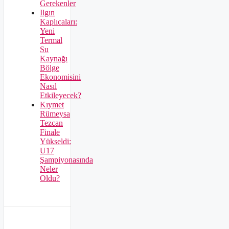
Gerekenler
Ilgın
Kaplıcaları:
Yeni
Termal
Su
Kaynağı
Bölge
Ekonomisini
Nasıl
Etkileyecek?
Kıymet
Rümeysa
Tezcan
Finale
Yükseldi:
U17
Şampiyonasında
Neler
Oldu?