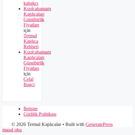
kabakcı
Kızılcahamam
Kaplıcaları
Günübirlik
Fiyatları
için
Termal
Kaplıca
Rehberi
Kızılcahamam
Kaplıcaları
Günübirlik
Fiyatları
için
Celal
Bagci
İletişim
Gizlilik Politikası
© 2026 Termal Kaplıcalar
• Built with
GeneratePress
masal oku