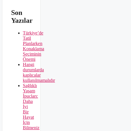
Son
Yazılar
Türkiye’de
Tatil
Planlarken
Konaklama
Seçiminin
Önemi
Hangi
durumlarda
kaplıcalar
kullanılmamalıdır
Sağlıklı
Yaşam
İpuçları:
Daha
İyi
Bir
Hayat
İçin
Bilmeniz