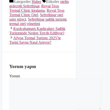
Kategoriler
Haber
Etiketler
otelin
geleceği Seferihisar
,
Royal Teos
Termal Clinic kiralama
,
Royal Teos
Termal Clinic Otel
,
Seferihisar otel
satış süreci
,
Seferihisar sağlık turizmi
,
termal otel yönetimi
Kızılcahamam Kaplıcaları: Sağlık
Turizminde Neden Tercih Ediliyor?
Afyon Termal Turizm: 2025’te
Turist Sayısı Nasıl Artıyor?
Yorum yapın
Yorum